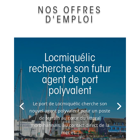
NOS OFFRES
D'EMPLOI
Locmiquélic
recherche son futur
agent de port
polyvalent
Le port de Locmiquélic cherche son
nouvel agent polyvalent pour un poste
de terrain au cœur du littoral
morbihannais, au contact direct de la
mer et...